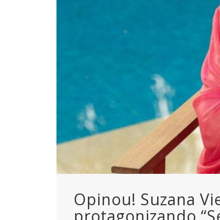
Opinou! Suzana Vie
protagonizando “S