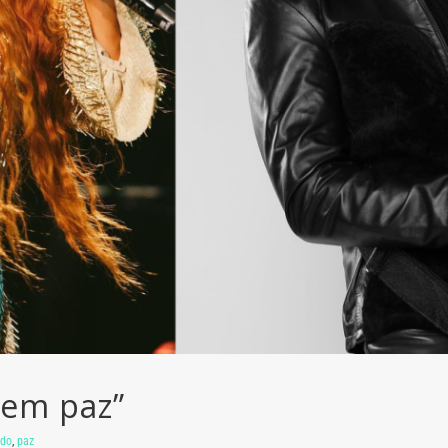
 em paz”
ndo
,
paz