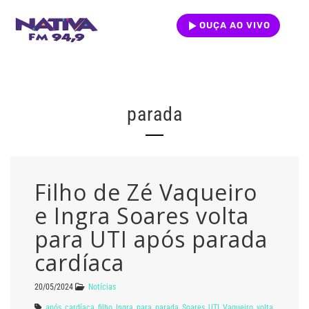
OUÇA AO VIVO
parada
Filho de Zé Vaqueiro
e Ingra Soares volta
para UTI após parada
cardíaca
20/05/2024
Notícias
após
,
cardíaca
,
filho
,
Ingra
,
para
,
parada
,
Soares
,
UTI
,
Vaqueiro
,
volta
,