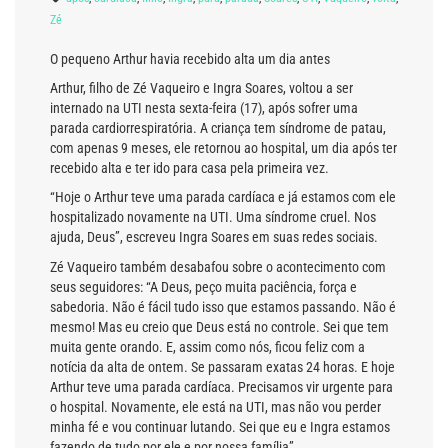
Zé
O pequeno Arthur havia recebido alta um dia antes
Arthur, filho de Zé Vaqueiro e Ingra Soares, voltou a ser
internado na UTI nesta sexta-feira (17), após sofrer uma
parada cardiorrespiratória. A criança tem síndrome de patau,
com apenas 9 meses, ele retornou ao hospital, um dia após ter
recebido alta e ter ido para casa pela primeira vez.
“Hoje o Arthur teve uma parada cardíaca e já estamos com ele
hospitalizado novamente na UTI. Uma síndrome cruel. Nos
ajuda, Deus”, escreveu Ingra Soares em suas redes sociais.
Zé Vaqueiro também desabafou sobre o acontecimento com
seus seguidores: “A Deus, peço muita paciência, força e
sabedoria. Não é fácil tudo isso que estamos passando. Não é
mesmo! Mas eu creio que Deus está no controle. Sei que tem
muita gente orando. E, assim como nós, ficou feliz com a
notícia da alta de ontem. Se passaram exatas 24 horas. E hoje
Arthur teve uma parada cardíaca. Precisamos vir urgente para
o hospital. Novamente, ele está na UTI, mas não vou perder
minha fé e vou continuar lutando. Sei que eu e Ingra estamos
fazendo de tudo por ele e por nossa família”.