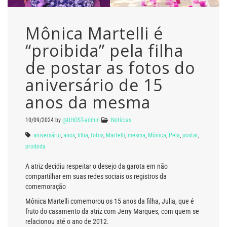
Mônica Martelli é
“proibida” pela filha
de postar as fotos do
aniversário de 15
anos da mesma
10/09/2024
by
@UHOST-admin
Notícias
aniversário
,
anos
,
filha
,
fotos
,
Martelli
,
mesma
,
Mônica
,
Pela
,
postar
,
proibida
A atriz decidiu respeitar o desejo da garota em não
compartilhar em suas redes sociais os registros da
comemoração
Mônica Martelli comemorou os 15 anos da filha, Julia, que é
fruto do casamento da atriz com Jerry Marques, com quem se
relacionou até o ano de 2012.