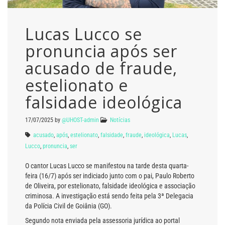
Lucas Lucco se
pronuncia após ser
acusado de fraude,
estelionato e
falsidade ideológica
17/07/2025
by
@UHOST-admin
Notícias
acusado
,
após
,
estelionato
,
falsidade
,
fraude
,
ideológica
,
Lucas
,
Lucco
,
pronuncia
,
ser
O cantor Lucas Lucco se manifestou na tarde desta quarta-
feira (16/7) após ser indiciado junto com o pai, Paulo Roberto
de Oliveira, por estelionato, falsidade ideológica e associação
criminosa. A investigação está sendo feita pela 3ª Delegacia
da Polícia Civil de Goiânia (GO).
Segundo nota enviada pela assessoria jurídica ao portal