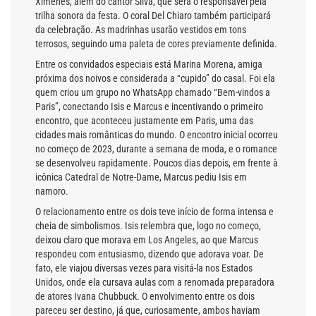
Ximenes, além do cantor Silva, que será o responsável pela
trilha sonora da festa. O coral Del Chiaro também participará
da celebração. As madrinhas usarão vestidos em tons
terrosos, seguindo uma paleta de cores previamente definida.
Entre os convidados especiais está Marina Morena, amiga
próxima dos noivos e considerada a “cupido” do casal. Foi ela
quem criou um grupo no WhatsApp chamado “Bem-vindos a
Paris”, conectando Isis e Marcus e incentivando o primeiro
encontro, que aconteceu justamente em Paris, uma das
cidades mais românticas do mundo. O encontro inicial ocorreu
no começo de 2023, durante a semana de moda, e o romance
se desenvolveu rapidamente. Poucos dias depois, em frente à
icônica Catedral de Notre-Dame, Marcus pediu Isis em
namoro.
O relacionamento entre os dois teve início de forma intensa e
cheia de simbolismos. Isis relembra que, logo no começo,
deixou claro que morava em Los Angeles, ao que Marcus
respondeu com entusiasmo, dizendo que adorava voar. De
fato, ele viajou diversas vezes para visitá-la nos Estados
Unidos, onde ela cursava aulas com a renomada preparadora
de atores Ivana Chubbuck. O envolvimento entre os dois
pareceu ser destino, já que, curiosamente, ambos haviam