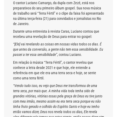
O cantor Luciano Camargo, da dupla com Zezé, está nos
preparativos do seu primeiro álbum gospel. Sua nova música
de trabalho será “Terra Fértil” e o clipe da faixa foi apresentado
na última terça-feira (21) para convidados e jornalistas no Rio
de Janeiro.
Durante uma entrevista à revista Caras, Luciano contou que
recebeu uma revelação de Deus para entrar no gospel:
“[Ele] vai revelando as coisas em nossas vidas todos os dias. É
que antes da conversão, a gente não tem essa sensibilidade. Eu
passei a ter essa sensibilidade”
, contou Luciano.
Em relação à música “Terra Fértil”, o cantor revelou que
conhece a letra desde 2021 e que hoje, ele entende a
referência em que ele era uma terra seca e hoje, se sente
como uma terra fértil.
“Vendo tudo isso, eu vejo que Deus me transformou de uma
terra seca, por mais que. A minha vida toda tenha sido de
grandes vitórias, vitórias essas pela graça de Deus eu tive junto
com meu irmão, mesmo assim eu era terra seca porque eu não
tinha fruto gerado e colhido do Espírito Santo e hoje eu tenho
então vamos dizer, Deus nos revela todos os dias, Ele revela