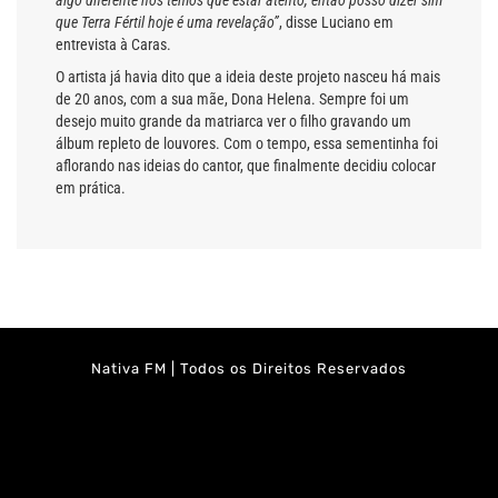
algo diferente nós temos que estar atento, então posso dizer sim
que Terra Fértil hoje é uma revelação”
, disse Luciano em
entrevista à Caras.
O artista já havia dito que a ideia deste projeto nasceu há mais
de 20 anos, com a sua mãe, Dona Helena. Sempre foi um
desejo muito grande da matriarca ver o filho gravando um
álbum repleto de louvores. Com o tempo, essa sementinha foi
aflorando nas ideias do cantor, que finalmente decidiu colocar
em prática.
Nativa FM | Todos os Direitos Reservados