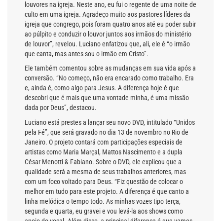
louvores na igreja. Neste ano, eu fui o regente de uma noite de
culto em uma igreja. Agradeço muito aos pastores líderes da
igreja que congrego, pois foram quatro anos até eu poder subir
ao púlpito e conduzir o louvor juntos aos irmãos do ministério
de louvor”, revelou. Luciano enfatizou que, ali, ele é “o irmão
que canta, mas antes sou o irmão em Cristo”.
Ele também comentou sobre as mudanças em sua vida após a
conversão. “No começo, não era encarado como trabalho. Era
e, ainda é, como algo para Jesus. A diferença hoje é que
descobri que é mais que uma vontade minha, é uma missão
dada por Deus”, destacou.
Luciano está prestes a lançar seu novo DVD, intitulado “Unidos
pela Fé”, que será gravado no dia 13 de novembro no Rio de
Janeiro. O projeto contará com participações especiais de
artistas como Maria Marçal, Mattos Nascimento e a dupla
César Menotti & Fabiano. Sobre o DVD, ele explicou que a
qualidade será a mesma de seus trabalhos anteriores, mas
com um foco voltado para Deus. “Fiz questão de colocar o
melhor em tudo para este projeto. A diferença é que canto a
linha melódica o tempo todo. As minhas vozes tipo terça,
segunda e quarta, eu gravei e vou levá-la aos shows como
apoio do vocal. Além disso, a principal diferença é que vamos