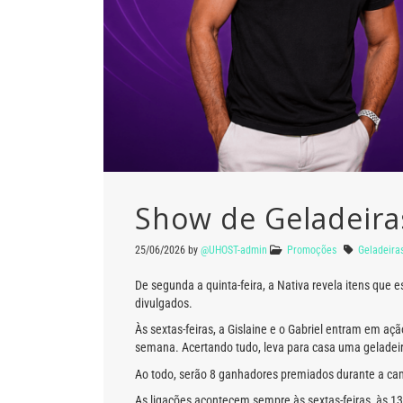
Show de Geladeiras
25/06/2026
by
@UHOST-admin
Promoções
Geladeira
De segunda a quinta-feira, a Nativa revela itens qu
divulgados.
Às sextas-feiras, a Gislaine e o Gabriel entram em açã
semana. Acertando tudo, leva para casa uma geladeira
Ao todo, serão 8 ganhadores premiados durante a c
As ligações acontecem sempre às sextas-feiras, às 13