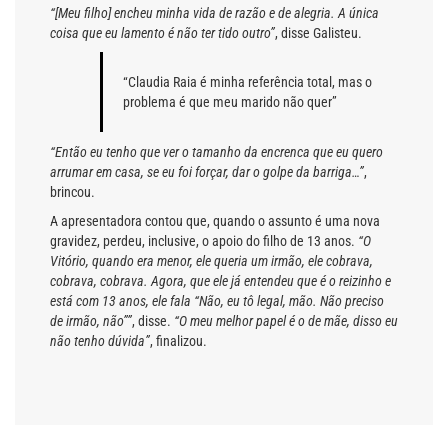
“[Meu filho] encheu minha vida de razão e de alegria. A única
coisa que eu lamento é não ter tido outro”
, disse Galisteu.
“Claudia Raia é minha referência total, mas o
problema é que meu marido não quer”
“Então eu tenho que ver o tamanho da encrenca que eu quero
arrumar em casa, se eu foi forçar, dar o golpe da barriga…”
,
brincou.
A apresentadora contou que, quando o assunto é uma nova
gravidez, perdeu, inclusive, o apoio do filho de 13 anos.
“O
Vitório, quando era menor, ele queria um irmão, ele cobrava,
cobrava, cobrava. Agora, que ele já entendeu que é o reizinho e
está com 13 anos, ele fala “Não, eu tô legal, mão. Não preciso
de irmão, não””
, disse.
“O meu melhor papel é o de mãe, disso eu
não tenho dúvida”
, finalizou.