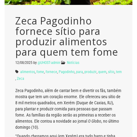
Zeca Pagodinho
fornece sítio para
produzir alimentos
para quem tem fome
12/08/2025
by
@UHOST-admin
Notícias
alimentos
,
fome
,
fornece
,
Pagodinho
,
para
,
produzir
,
quem
,
sítio
,
tem
,
Zeca
Zeca Pagodinho, além de cantar bem e divertir os fãs, também
mostra que tem um coração enorme. Ele ofereceu seu sítio de
8 mil metros quadrados, em Xerém (Duque de Caxias, RJ),
para plantar e produzir comida para pessoas que passam
fome. As famílias da região serão as primeiras a receber os
alimentos. Ele contou a novidade ao jornal
O Globo
, no último
domingo (10).
“Quando chegamos aqui (em Xerém) era tudo barro e tinha