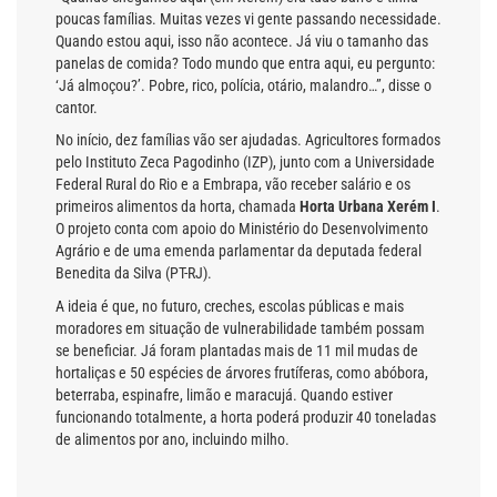
poucas famílias. Muitas vezes vi gente passando necessidade.
Quando estou aqui, isso não acontece. Já viu o tamanho das
panelas de comida? Todo mundo que entra aqui, eu pergunto:
‘Já almoçou?’. Pobre, rico, polícia, otário, malandro…”, disse o
cantor.
No início, dez famílias vão ser ajudadas. Agricultores formados
pelo Instituto Zeca Pagodinho (IZP), junto com a Universidade
Federal Rural do Rio e a Embrapa, vão receber salário e os
primeiros alimentos da horta, chamada
Horta Urbana Xerém I
.
O projeto conta com apoio do Ministério do Desenvolvimento
Agrário e de uma emenda parlamentar da deputada federal
Benedita da Silva (PT-RJ).
A ideia é que, no futuro, creches, escolas públicas e mais
moradores em situação de vulnerabilidade também possam
se beneficiar. Já foram plantadas mais de 11 mil mudas de
hortaliças e 50 espécies de árvores frutíferas, como abóbora,
beterraba, espinafre, limão e maracujá. Quando estiver
funcionando totalmente, a horta poderá produzir 40 toneladas
de alimentos por ano, incluindo milho.