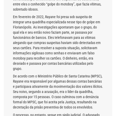
entre eles o conhecido “golpe do motoboy”, que fazia vítimas,
sobretudo idosos.
Em fevereiro de 2022, Rayane foi presa sob suspeita de
integrar uma quadrilha especializada nesse tipo de golpe em
Florianópolis. As investigações apontaram que o grupo, do
qual ela e seu então noivo faziam parte, se passava por
funcionários de bancos. Eles telefonavam para as vítimas
alegando que compras suspeitas haviam sido detectadas em
seus cartões. Para resolver a suposta situação, solicitavam
informações sigilosas como senhas e enviavam um falso
motoboy para recolher os cartões. O dinheiro, então, era
desviado e passava por contas bancárias utilizadas pelo
grupo.
De acordo com o Ministério Público de Santa Catarina (MPSC),
Rayane era responsável por algumas dessas contas bancárias
e participava ativamente da movimentação dos valores ilícitos.
Seu noivo, segundo a acusação, era o líder da quadrilha,
composta por 15 pessoas. O caso culminou com a denúncia
formal do MPSC, que foi aceita pela Justiça, resultando na
decretação da prisão preventiva de todos os envolvidos.
O processo, no entanto, segue em sigilo judicial. O advogado