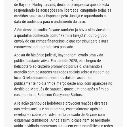
de Rayane, Norley Lauand, declarou à imprensa que ela está
respondendo às acusações em liberdade, cumprindo todas as
medidas cautelares impostas pela Justiça e aguardando a
data de audiência para o andamento do caso.
Além desse episódio, Rayane também já havia sido vinculada
à quadrilha conhecida como “Família Errejota”, outro grupo
envolvido em crimes financeiros, o que contribui para a aura
controversa em torno de seu passado.
Apesar do histórico judicial, Rayane tem levado uma vida
pública bastante ativa. Em abril de 2025, ela chegou de
helicóptero ao cruzeiro promovido por Belo, chamando a
atenção com postagens nas redes sociais sobre a viagem de
luxo. O relacionamento entre os dois foi assumido
publicamente no dia 1º de março deste ano, com aparições no
desfile da Marquês de Sapucaí, quase um ano após o fim do
casamento de Belo com Gracyanne Barbosa.
A relação ganhou os holofotes e provocou reações diversas
nas redes sociais e na imprensa, especialmente após as
revelações sobre o envolvimento passado de Rayane com
esquemas criminosos. Ainda assim, o casal tem se mostrado
unido, dividindo momentos juntos em eventos públicos e redes