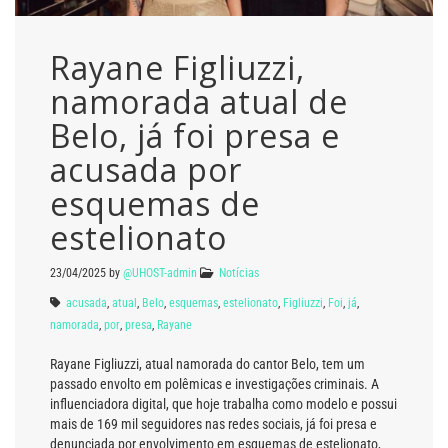
Rayane Figliuzzi,
namorada atual de
Belo, já foi presa e
acusada por
esquemas de
estelionato
23/04/2025
by
@UHOST-admin
Notícias
acusada
,
atual
,
Belo
,
esquemas
,
estelionato
,
Figliuzzi
,
Foi
,
já
,
namorada
,
por
,
presa
,
Rayane
Rayane Figliuzzi, atual namorada do cantor Belo, tem um
passado envolto em polêmicas e investigações criminais. A
influenciadora digital, que hoje trabalha como modelo e possui
mais de 169 mil seguidores nas redes sociais, já foi presa e
denunciada por envolvimento em esquemas de estelionato,