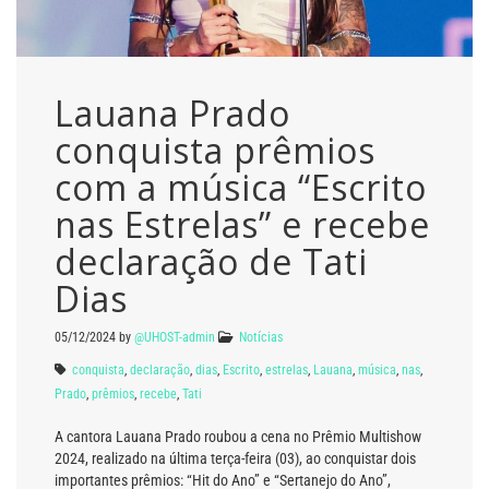
Lauana Prado
conquista prêmios
com a música “Escrito
nas Estrelas” e recebe
declaração de Tati
Dias
05/12/2024
by
@UHOST-admin
Notícias
conquista
,
declaração
,
dias
,
Escrito
,
estrelas
,
Lauana
,
música
,
nas
,
Prado
,
prêmios
,
recebe
,
Tati
A cantora Lauana Prado roubou a cena no Prêmio Multishow
2024, realizado na última terça-feira (03), ao conquistar dois
importantes prêmios: “Hit do Ano” e “Sertanejo do Ano”,