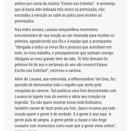
ambos por conta da música “Escrito nas Estrelas”. A sertaneja,
que já havia sido indicada três vezes na premiação, não
escondeu a emoção ao subir ao palco para receber as
premiações.
Nas redes sociais, Lauana compartilhou momentos
emocionantes de sua reação ao ser chamada para receber os
prêmios, agradecendo aos fãs e à equipe que a acompanha:
“Obrigada a todos os meus fãs e pessoas que acreditam em
mim, no meu trabalho, e principalmente que sonham comigo.
Obrigada ao meu grande time da vida. Tô feliz demais! Os
prêmios hit do ano e sertanejo do ano são nossos! Estava
Escrito nas Estrelas!”, escreveu a cantora.
Além de Lauana, sua namorada, a influenciadora Tati Dias, fez
questão de demonstrar todo o orgulho que sente pela
conquista da cantora. Tati publicou uma foto descontraída com
Lauana no tapete roxo do evento e abriu seu coração na
legenda: “Eu não quero mostrar nosso look lindíssimo,
também cansei de fazer pose pra foto. Quero mostrar pra todo
mundo quem a gente é de verdade. E a gente é isso aqui. A
gente pula de alegria. A gente perde a classe e não finge
costume com momentos como esse que a gente viveu ontem”,