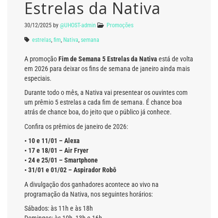
Estrelas da Nativa
30/12/2025
by
@UHOST-admin
Promoções
estrelas
,
fim
,
Nativa
,
semana
A promoção
Fim de Semana 5 Estrelas da Nativa
está de volta
em 2026 para deixar os fins de semana de janeiro ainda mais
especiais.
Durante todo o mês, a Nativa vai presentear os ouvintes com
um prêmio 5 estrelas a cada fim de semana. É chance boa
atrás de chance boa, do jeito que o público já conhece.
Confira os prêmios de janeiro de 2026:
• 10 e 11/01 – Alexa
• 17 e 18/01 – Air Fryer
• 24 e 25/01 – Smartphone
• 31/01 e 01/02 – Aspirador Robô
A divulgação dos ganhadores acontece ao vivo na
programação da Nativa, nos seguintes horários:
Sábados: às 11h e às 18h
Domingos: às 10h, 13h e 16h