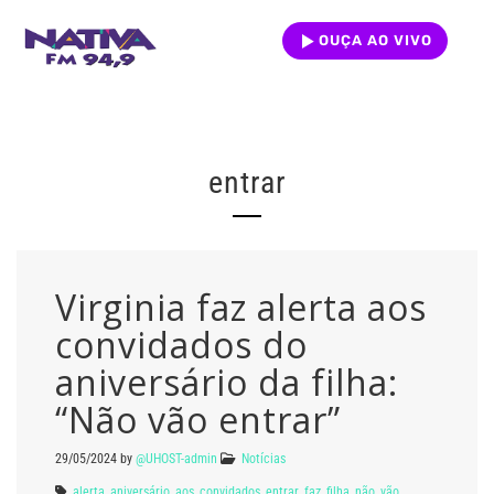
OUÇA AO VIVO
entrar
Virginia faz alerta aos
convidados do
aniversário da filha:
“Não vão entrar”
29/05/2024
by
@UHOST-admin
Notícias
alerta
,
aniversário
,
aos
,
convidados
,
entrar
,
faz
,
filha
,
não
,
vão
,