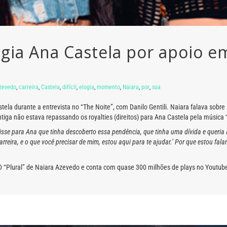
gia Ana Castela por apoio e
zevedo
,
carreira
,
Castela
,
difícil
,
elogia
,
momento
,
Naiara
,
por
,
sua
ela durante a entrevista no “The Noite”, com Danilo Gentili. Naiara falava sobre
antiga não estava repassando os royalties (direitos) para Ana Castela pela música
isse para Ana que tinha descoberto essa pendência, que tinha uma dívida e queria ac
 carreira, e o que você precisar de mim, estou aqui para te ajudar.’ Por que estou f
D “Plural” de Naiara Azevedo e conta com quase 300 milhões de plays no Youtub