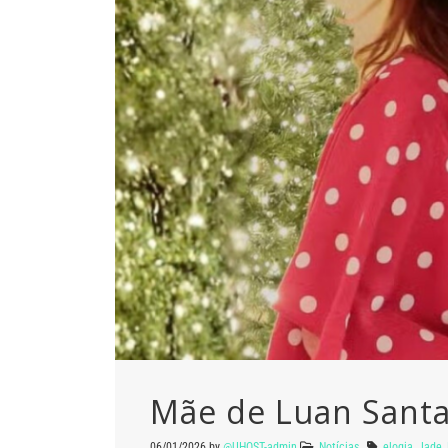
Mãe de Luan Santa
06/01/2026
by
@UHOST-admin
Notícias
elogia
,
Jade
,