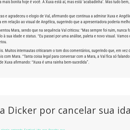
 a mais bonita hoje é você. A Xuxa está aí, mas está ‘acabadinha’. Mas tudo bem,
icas e agradeceu o elogio de Val, afirmando que continua a admirar Xuxa e Angél
ca em relação ao visual de Angélica, sugerindo que a apresentadora poderia melhor
comentou Mara, sendo que na sequência Val criticou: “Mas sempre foi ruim, nunca 
 à sua idade e status. “Eu passei por uma análise, paleta e novo visual. Vamos 
etou.
s. Muitos internautas criticaram o tom dos comentários, sugerindo que, em vez de 
is com Mara. “Tanta coisa legal para conversar com a Mara, a Val fica só faland
 de Xuxa afirmando: “Xuxa é uma rainha bem-sucedida”.
a Dicker por cancelar sua ida