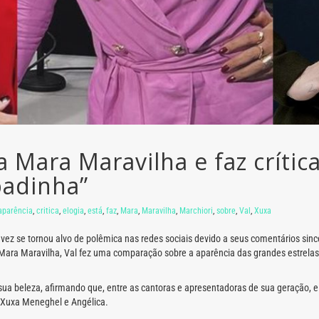
a Mara Maravilha e faz críti
badinha”
aparência
,
critica
,
elogia
,
está
,
faz
,
Mara
,
Maravilha
,
Marchiori
,
sobre
,
Val
,
Xuxa
vez se tornou alvo de polêmica nas redes sociais devido a seus comentários sinc
a Mara Maravilha, Val fez uma comparação sobre a aparência das grandes estrelas 
sua beleza, afirmando que, entre as cantoras e apresentadoras de sua geração, e
e Xuxa Meneghel e Angélica.