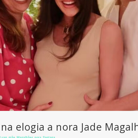
na elogia a nora Jade Magal
Luan
,
mãe
,
Magalhães
,
nora
,
Santana