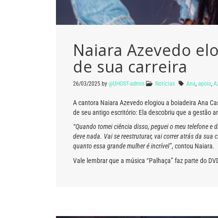
Naiara Azevedo elo
de sua carreira
26/03/2025
by
@UHOST-admin
Notícias
Ana
,
apoio
,
A
A cantora Naiara Azevedo elogiou a boiadeira Ana Cast
de seu antigo escritório: Ela descobriu que a gestão 
“Quando tomei ciência disso, peguei o meu telefone e d
deve nada. Vai se reestruturar, vai correr atrás da sua
quanto essa grande mulher é incrível”
, contou Naiara.
Vale lembrar que a música “Palhaça” faz parte do DV