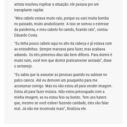
artista resolveu explicar a situação: ele passou por um
transplante capilar.
“Meu cabelo estava muito ralo, porque eu usei muita bomba
no passado, muito anabolizante. A isso se somou o estresse
da pandemia, e meu cabelo foi caindo, ficando ralo”, contou
Eduardo Costa.
“Eu tinha pouco cabelo aqui no alto da cabeça e já estava com
as entradinhas. Sempre marcava para fazer, mas acabava
adiando. Os três primeiros dias são bem difíceis. Para dormir é
muito ruim, você tem que dormir praticamente sentado”, disse
o sertanejo.
“Eu sabia que ia assustar as pessoas quando eu subisse no
palco careca. Até eu demorei um pouquinho para me
acostumar comigo. Mas eu não estou ali para vender imagem.
Estou ali para fazer música. Não estou preocupado com a
minha imagem, se eu estou feio ou bonito. Tem uns haters
que, mesmo se você estiver fazendo caridade, eles vão falar
mal. Já não me incomoda mais”, finalizou ele.