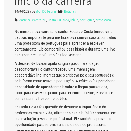
início da carreira
14/04/2025
by
@UHOST-admin
Notícias
carreira
,
contratou
,
Costa
,
Eduardo
,
início
,
português
,
professora
No início de sua carreira, o cantor Eduardo Costa tomou uma
decisão importante para melhorar sua comunicação: contratou
uma professora de português para aprender a escrever
corretamente. Ele compartilhou essa história durante uma live
que aconteceu no último final de semana.
A decisão de buscar ajuda surgiu após uma situação
desconfortável: o cantor recebeu uma mensagem
desagradável na internet que o criticava pelo seu português e
pela forma como usava a pontuação. A crítica o fez perceber a
necessidade de aprender mais sobre a língua portuguesa,
tanto para escrever quanto para ler corretamente, e assim se
comunicar melhor com o público.
Eduardo Costa fez questão de destacar a importância da
professora em sua vida, afirmando que ela foi fundamental em
sua evolução pessoal e profissional. Ele também aproveitou a
oportunidade para reforçar a ideia de que os professores
merecem mais valorização, pois são os responsáveis pela