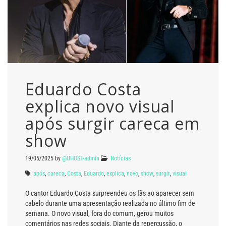
Eduardo Costa
explica novo visual
após surgir careca em
show
19/05/2025
by
@UHOST-admin
Notícias
após
,
careca
,
Costa
,
Eduardo
,
explica
,
novo
,
show
,
surgir
,
visual
O cantor Eduardo Costa surpreendeu os fãs ao aparecer sem
cabelo durante uma apresentação realizada no último fim de
semana. O novo visual, fora do comum, gerou muitos
comentários nas redes sociais. Diante da repercussão, o