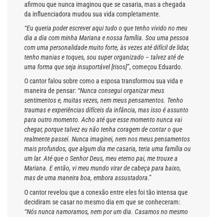
afirmou que nunca imaginou que se casaria, mas a chegada
da influenciadora mudou sua vida completamente.
“Eu queria poder escrever aqui tudo o que tenho vivido no meu
dia a dia com minha Mariana e nossa família. Sou uma pessoa
com uma personalidade muito forte, às vezes até difícil de lidar,
tenho manias e toques, sou super organizado – talvez até de
uma forma que seja insuportável [risos]”
, começou Eduardo.
O cantor falou sobre como a esposa transformou sua vida e
maneira de pensar:
“Nunca consegui organizar meus
sentimentos e, muitas vezes, nem meus pensamentos. Tenho
traumas e experiências difíceis da infância, mas isso é assunto
para outro momento. Acho até que esse momento nunca vai
chegar, porque talvez eu não tenha coragem de contar o que
realmente passei. Nunca imaginei, nem nos meus pensamentos
mais profundos, que algum dia me casaria, teria uma família ou
um lar. Até que o Senhor Deus, meu eterno pai, me trouxe a
Mariana. E então, vi meu mundo virar de cabeça para baixo,
mas de uma maneira boa, embora assustadora
.”
O cantor revelou que a conexão entre eles foi tão intensa que
decidiram se casar no mesmo dia em que se conheceram:
“Nós nunca namoramos, nem por um dia. Casamos no mesmo