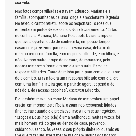
sua vida.
Nas fotos compartilhadas estavam Eduardo, Mariana e a
família, acompanhadas de uma longa e emocionante legenda.
No texto, o cantor refletiu sobre as responsabilidades que
enfrentaram juntos desde o início do relacionamento. “Então
eu conheci a Mariana, Mariana Polastreli. Nesse tempo em
que tive a oportunidade de conhecê-la, em pouco tempo
casamos e já vivemos juntos na mesma casa, debaixo do
mesmo teto, com família, com responsabilidade, com filhos, e
não tivemos muito tempo de namoro, de romances, pois
nossos romances foram em meio a uma turbulência de
responsabilidades. Tanto da minha parte para com ela, quanto
dela comigo. Mas não era uma responsabilidade com ela, era
com uma família inteira que, a partir de agora, dependia de
nós dois, das nossas escolhas”, escreveu Eduardo.
Ele também ressaltou como Mariana desempenhou um papel
crucial em momentos difíceis, assumindo responsabilidades
financeiras quando ele precisava investir em seus negócios.
“Graças a Deus, hoje (ela) é uma mulher que, muitas vezes, foi
mais homem até do que eu dentro de casa, provendo,
cuidando, usando, às vezes, o seu próprio dinheiro, quando eu
tive que fazer um investimento maior em alguns dos nossos