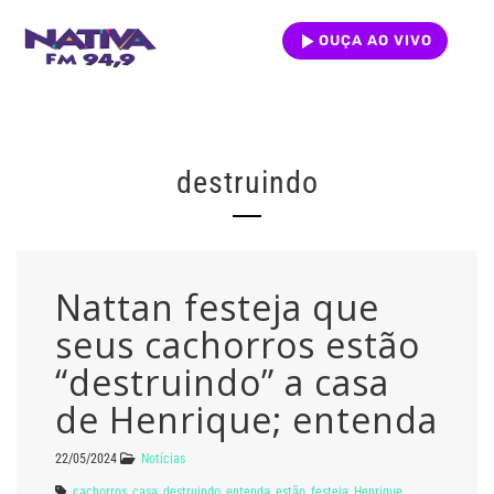
OUÇA AO VIVO
destruindo
Nattan festeja que
seus cachorros estão
“destruindo” a casa
de Henrique; entenda
22/05/2024
Notícias
cachorros
,
casa
,
destruindo
,
entenda
,
estão
,
festeja
,
Henrique
,