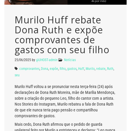
Murilo Huff rebate
Dona Ruth e expõe
comprovantes de
gastos com seu filho
25/06/2025
by
@UHOST-admin
Notícias
comprovantes
,
Dona
,
expõe
,
filho
,
gastos
,
Huff
,
Murilo
,
rebate
,
Ruth
,
seu
Murilo Huff voltou a se pronunciar nesta terça-feira (24) após
declarações de Dona Ruth Moreira, mãe de Marília Mendonça,
sobre a criação do pequeno Leo, filho do cantor com a artista.
Nos Stories do Instagram, Murilo rebateu a fala de Dona Ruth
de que ele nunca teria pago pensão e compartilhou
comprovantes de gastos.
Mais cedo, Dona Ruth afirmou que o pedido de guarda
unilateral feito por Murilo a entristeceu e declarou: “Leo nunca