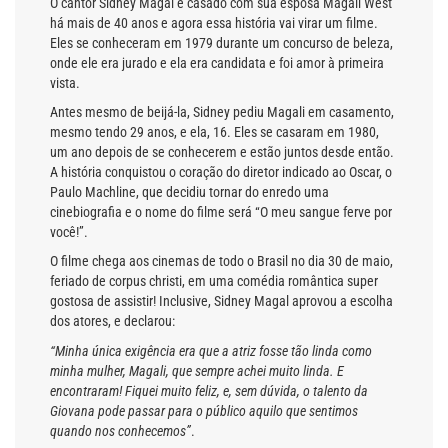
O cantor Sidney Magal é casado com sua esposa Magali West
há mais de 40 anos e agora essa história vai virar um filme.
Eles se conheceram em 1979 durante um concurso de beleza,
onde ele era jurado e ela era candidata e foi amor à primeira
vista.
Antes mesmo de beijá-la, Sidney pediu Magali em casamento,
mesmo tendo 29 anos, e ela, 16. Eles se casaram em 1980,
um ano depois de se conhecerem e estão juntos desde então.
A história conquistou o coração do diretor indicado ao Oscar, o
Paulo Machline, que decidiu tornar do enredo uma
cinebiografia e o nome do filme será “O meu sangue ferve por
você!”.
O filme chega aos cinemas de todo o Brasil no dia 30 de maio,
feriado de corpus christi, em uma comédia romântica super
gostosa de assistir! Inclusive, Sidney Magal aprovou a escolha
dos atores, e declarou:
“Minha única exigência era que a atriz fosse tão linda como
minha mulher, Magali, que sempre achei muito linda. E
encontraram! Fiquei muito feliz, e, sem dúvida, o talento da
Giovana pode passar para o público aquilo que sentimos
quando nos conhecemos”
.