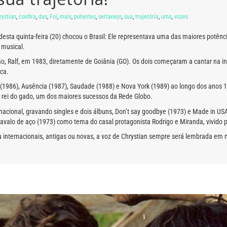
rystian
,
confira
,
das
,
Foi
,
mais
,
potentes
,
sertanejo
,
sua
,
trajetória
,
uma
,
vozes
sta quinta-feira (20) chocou o Brasil: Ele representava uma das maiores potência
 musical.
o, Ralf, em 1983, diretamente de Goiânia (GO). Os dois começaram a cantar na i
ca.
1986), Ausência (1987), Saudade (1988) e Nova York (1989) ao longo dos anos 1
O rei do gado, um dos maiores sucessos da Rede Globo.
acional, gravando singles e dois álbuns, Don’t say goodbye (1973) e Made in USA (
Cavalo de aço (1973) como tema do casal protagonista Rodrigo e Miranda, vivido p
u internacionais, antigas ou novas, a voz de Chrystian sempre será lembrada em 