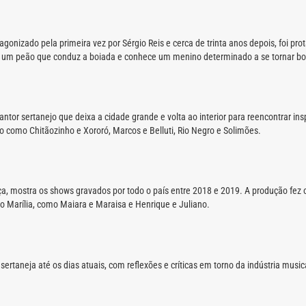
agonizado pela primeira vez por Sérgio Reis e cerca de trinta anos depois, foi pr
 de um peão que conduz a boiada e conhece um menino determinado a se tornar bo
ntor sertanejo que deixa a cidade grande e volta ao interior para reencontrar i
jo como Chitãozinho e Xororó, Marcos e Belluti, Rio Negro e Solimões.
)
a, mostra os shows gravados por todo o país entre 2018 e 2019. A produção fez 
 Marília, como Maiara e Maraisa e Henrique e Juliano.
rtaneja até os dias atuais, com reflexões e críticas em torno da indústria musi