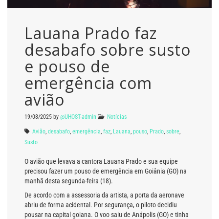
Lauana Prado faz
desabafo sobre susto
e pouso de
emergência com
avião
19/08/2025
by
@UHOST-admin
Notícias
Avião
,
desabafo
,
emergência
,
faz
,
Lauana
,
pouso
,
Prado
,
sobre
,
Susto
O avião que levava a cantora Lauana Prado e sua equipe
precisou fazer um pouso de emergência em Goiânia (GO) na
manhã desta segunda-feira (18).
De acordo com a assessoria da artista, a porta da aeronave
abriu de forma acidental. Por segurança, o piloto decidiu
pousar na capital goiana. O voo saiu de Anápolis (GO) e tinha