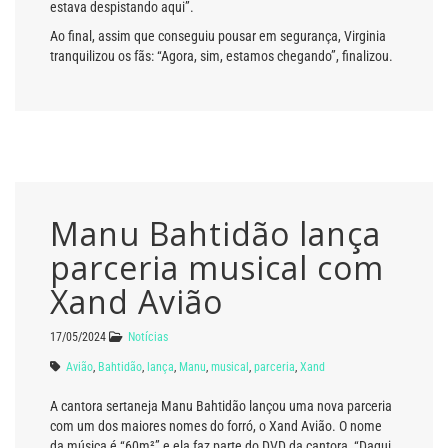
estava despistando aqui”.
Ao final, assim que conseguiu pousar em segurança, Virginia
tranquilizou os fãs: “Agora, sim, estamos chegando”, finalizou.
Manu Bahtidão lança
parceria musical com
Xand Avião
17/05/2024
Notícias
Avião
,
Bahtidão
,
lança
,
Manu
,
musical
,
parceria
,
Xand
A cantora sertaneja Manu Bahtidão lançou uma nova parceria
com um dos maiores nomes do forró, o Xand Avião. O nome
da música é “60m²” e ela faz parte do DVD da cantora, “Daqui