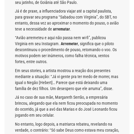
seu jatinho, de Goiânia até São Paulo.
Já é de praxe, a influenciadora viajar até a capital paulista,
para gravar seu programa “Sabadou com Virginia”, do SBT, no
entanto, dessa vez ao aproximar o momento do pouso, o avião
teve a necessidade de
arrematar
.
“Avião arremeteu e aqui não passa nem wi-fi”, publicou
Virginia em seu Instagram.
Arremeter
, significa que o piloto
descontinuou o procedimento de pouso, retomando o voo. Os
motivos podem ser inúmeros, como falha técnica, ventos
fortes, entre outros.
Em seus stories, a artista mostrou a reação dos presentes
mediante a situação: “Já vi gente pra ter medo de morrer, mas
igual o Negão [Hebert]… Parece que está deixando uma
família de dez filhos. Um desespero que ele arruma”, disse.
Já no caso de sua mãe, Margareth Serrão, a empresária
brincou, alegando que ela nem ficou preocupada no momento
do ocorrido, já que a avó das Marias e do José Leonardo ficou
jogando em seu celular.
No entanto, logo depois, a matriarca rebateu, revelando na
verdade, o contrário: “Só sabe Deus como estava meu coração,