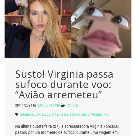
Susto! Virginia passa
sufoco durante voo:
“Avião arremeteu”
28/11/2024
by
@UHOST-admin
Notícias
arremeteu
,
Avião
,
durante
,
passa
,
sufoco
,
Susto
,
Virginia
,
voo
Na última quarta-feira (27), a apresentadora Virginia Fonseca,
passou por um momento de sufoco, durante uma viagem em