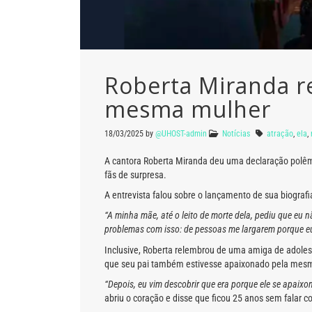
Roberta Miranda re
mesma mulher
18/03/2025
by
@UHOST-admin
Notícias
atração
,
ela
,
A cantora Roberta Miranda deu uma declaração polêmi
fãs de surpresa.
A entrevista falou sobre o lançamento de sua biograf
“A minha mãe, até o leito de morte dela, pediu que eu
problemas com isso: de pessoas me largarem porque e
Inclusive, Roberta relembrou de uma amiga de adoles
que seu pai também estivesse apaixonado pela mesma
“Depois, eu vim descobrir que era porque ele se apaixo
abriu o coração e disse que ficou 25 anos sem falar 