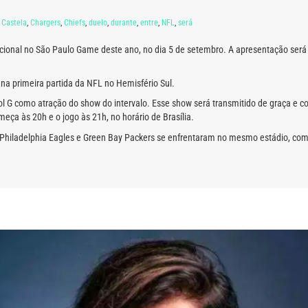
,
Castela
,
Chargers
,
Chiefs
,
duelo
,
durante
,
entre
,
NFL
,
será
cional no São Paulo Game deste ano, no dia 5 de setembro. A apresentação será
na primeira partida da NFL no Hemisfério Sul.
ol G como atração do show do intervalo. Esse show será transmitido de graça e 
ça às 20h e o jogo às 21h, no horário de Brasília.
 Philadelphia Eagles e Green Bay Packers se enfrentaram no mesmo estádio, com v