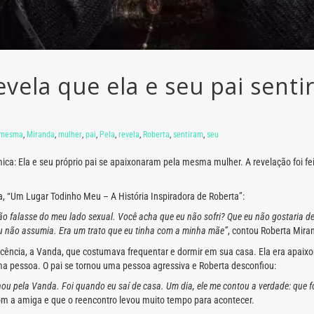
vela que ela e seu pai senti
mesma
,
Miranda
,
mulher
,
pai
,
Pela
,
revela
,
Roberta
,
sentiram
,
seu
ca: Ela e seu próprio pai se apaixonaram pela mesma mulher. A revelação foi fe
ia, “Um Lugar Todinho Meu – A História Inspiradora de Roberta”:
 não falasse do meu lado sexual. Você acha que eu não sofri? Que eu não gostaria 
u não assumia. Era um trato que eu tinha com a minha mãe”
, contou Roberta Mira
cência, a Vanda, que costumava frequentar e dormir em sua casa. Ela era apaix
 pessoa. O pai se tornou uma pessoa agressiva e Roberta desconfiou:
nou pela Vanda. Foi quando eu saí de casa. Um dia, ele me contou a verdade: que f
com a amiga e que o reencontro levou muito tempo para acontecer.