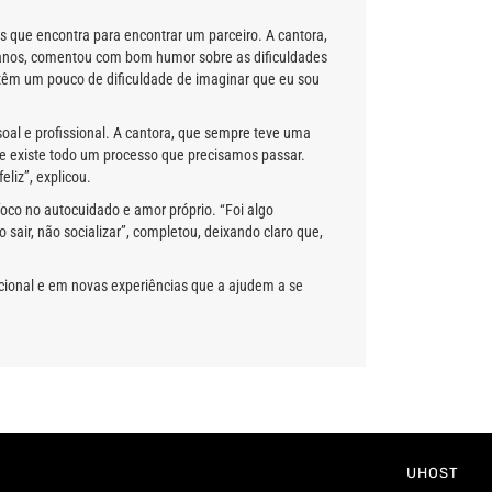
s que encontra para encontrar um parceiro. A cantora,
 anos, comentou com bom humor sobre as dificuldades
têm um pouco de dificuldade de imaginar que eu sou
soal e profissional. A cantora, que sempre teve uma
e existe todo um processo que precisamos passar.
liz”, explicou.
foco no autocuidado e amor próprio. “Foi algo
air, não socializar”, completou, deixando claro que,
ocional e em novas experiências que a ajudem a se
UHOST