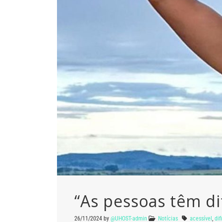
“As pessoas têm di
26/11/2024
by
@UHOST-admin
Notícias
acessível
,
dif