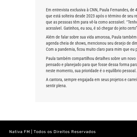
Em entrevista exclusiva à CNN, Paula Fernandes, de 4
que está solteira desde 2023 após o término de seu
que as pessoas têm para vê-la como acessível. “Tenh
acessível. Gatinhos, eu sou, é só chegar do jeito certo
Além de falar sobre sua vida amorosa, Paula também re
agenda cheia de shows, mencionou seu desejo de dimi
Com a pandemia, ficou muito claro para mim que eu pr
Paula também compartilhou detalhes sobre um novo pro
pensado e planejado para que fosse dessa forma para
neste momento, sua prioridade é o equilíbrio pessoal.
A cantora, sempre engajada em seus projetos e carrei
sentir plena.
Nativa FM | Todos os Direitos Reservados