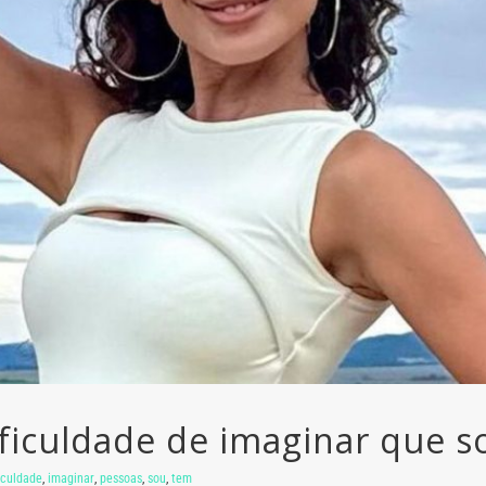
ficuldade de imaginar que so
iculdade
,
imaginar
,
pessoas
,
sou
,
tem