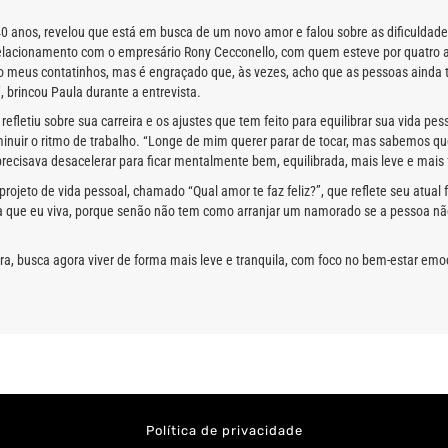
0 anos, revelou que está em busca de um novo amor e falou sobre as dificuldade
 relacionamento com o empresário Rony Cecconello, com quem esteve por quatro
o meus contatinhos, mas é engraçado que, às vezes, acho que as pessoas ainda 
”, brincou Paula durante a entrevista.
fletiu sobre sua carreira e os ajustes que tem feito para equilibrar sua vida pes
nuir o ritmo de trabalho. “Longe de mim querer parar de tocar, mas sabemos qu
ecisava desacelerar para ficar mentalmente bem, equilibrada, mais leve e mais fe
jeto de vida pessoal, chamado “Qual amor te faz feliz?”, que reflete seu atual 
 que eu viva, porque senão não tem como arranjar um namorado se a pessoa não s
ra, busca agora viver de forma mais leve e tranquila, com foco no bem-estar em
Política de privacidade