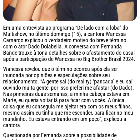
Em uma entrevista ao programa “De lado com a loba” do
Multishow, no último domingo (15), a cantora Wanessa
Camargo explicou o verdadeiro motivo do breve término
com o ator Dado Dolabella. A conversa com Fernanda
Bande trouxe à tona detalhes sobre o afastamento do casal
após a participação de Wanessa no Big Brother Brasil 2024.
Wanessa revelou que o término ocorreu após ela ser
inundada por opiniões e especulações sobre seu
relacionamento. “A gente sai (do reality) ‘pancada’ e eu saí
ouvindo muita gente, por isso preferi me afastar (do Dado).
Nas primeiras duas semanas, a minha cabeça estava em
Marte, eu queria voltar lá para ficar com vocês. A única
coisa que eu conseguia me ajeitar era com os meus filhos,
mesmo assim eu tinha que me esconder, para ficar no meu
mundinho. Eu estava entrando em um poço”, explicou a
cantora.
Questionada por Fernanda sobre a possibilidade de