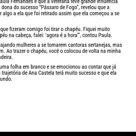
ula Fernandes e que a veterana teve grande influência
, dona do sucesso “Pássaro de Fogo”, revelou que a
 algo a ela que foi retirado assim que ela começou a se
que fizeram comigo foi tirar o chapéu. Fiquei muito
u na cabeça, falei: ‘agora é a hora’”, contou Paula.
rajando mulheres a se tornarem cantoras sertanejas, mas
m. Ao trazer o chapéu, você o colocou de volta na minha
deira.
uma folha em branco e se emocionou ao contar que já
 trajetória de Ana Castela terá muito sucesso e que ela
gundo.