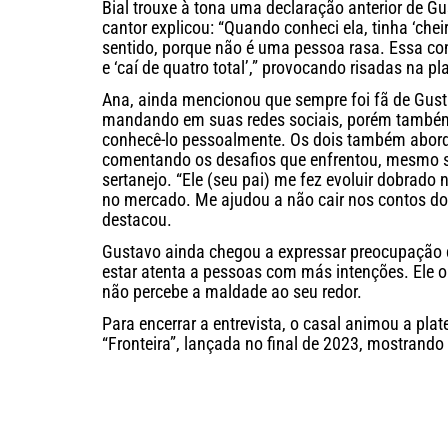
Bial trouxe à tona uma declaração anterior de G
cantor explicou: “Quando conheci ela, tinha ‘chei
sentido, porque não é uma pessoa rasa. Essa cone
e ‘caí de quatro total’,” provocando risadas na pla
Ana, ainda mencionou que sempre foi fã de Gusta
mandando em suas redes sociais, porém também 
conhecê-lo pessoalmente. Os dois também abord
comentando os desafios que enfrentou, mesmo s
sertanejo. “Ele (seu pai) me fez evoluir dobrado
no mercado. Me ajudou a não cair nos contos do 
destacou.
Gustavo ainda chegou a expressar preocupação 
estar atenta a pessoas com más intenções. Ele o
não percebe a maldade ao seu redor.
Para encerrar a entrevista, o casal animou a pl
“Fronteira”, lançada no final de 2023, mostrando