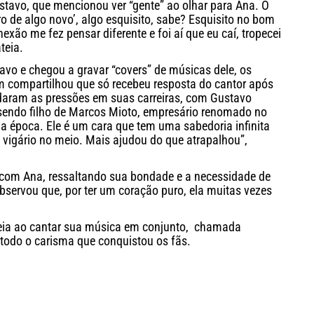
ustavo, que mencionou ver “gente” ao olhar para Ana. O
ro de algo novo’, algo esquisito, sabe? Esquisito no bom
xão me fez pensar diferente e foi aí que eu caí, tropecei
teia.
vo e chegou a gravar “covers” de músicas dele, os
compartilhou que só recebeu resposta do cantor após
aram as pressões em suas carreiras, com Gustavo
endo filho de Marcos Mioto, empresário renomado no
 na época. Ele é um cara que tem uma sabedoria infinita
vigário no meio. Mais ajudou do que atrapalhou”,
com Ana, ressaltando sua bondade e a necessidade de
bservou que, por ter um coração puro, ela muitas vezes
ateia ao cantar sua música em conjunto, chamada
 todo o carisma que conquistou os fãs.