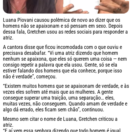
Luana Piovani causou polêmica de novo ao dizer que os
homens não se apaixonam e só pensam em sexo. Depois
dessa fala, Gretchen usou as redes sociais para responder a
atriz.
A cantora disse que ficou incomodada com o que ouviu e
precisava desabafar. “Vi uma atriz dizendo que homem
nenhum se apaixona, que eles só querem uma coisa — nem
consigo repetir a palavra que ela usou. Gente, só se ela
estiver falando dos homens que ela conhece, porque isso
não é verdade”, começou.
“Existem muitos homens que se apaixonam de verdade, e às
vezes eles sofrem até mais que as mulheres. A gente
consegue superar uma traição, uma separação… eles,
muitas vezes, não conseguem. Quando amam de verdade e
algo dá errado, eles ficam sem chão”, continuou.
Mesmo sem citar o nome de Luana, Gretchen criticou a
atriz.
“E aí vem essa senhora dizendo que todo homem é igual.