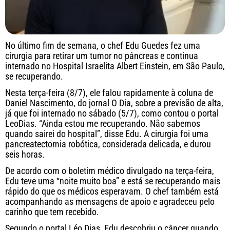
No último fim de semana, o chef Edu Guedes fez uma
cirurgia para retirar um tumor no pâncreas e continua
internado no Hospital Israelita Albert Einstein, em São Paulo,
se recuperando.
Nesta terça-feira (8/7), ele falou rapidamente à coluna de
Daniel Nascimento, do jornal O Dia, sobre a previsão de alta,
já que foi internado no sábado (5/7), como contou o portal
LeoDias. “Ainda estou me recuperando. Não sabemos
quando sairei do hospital”, disse Edu. A cirurgia foi uma
pancreatectomia robótica, considerada delicada, e durou
seis horas.
De acordo com o boletim médico divulgado na terça-feira,
Edu teve uma “noite muito boa” e está se recuperando mais
rápido do que os médicos esperavam. O chef também está
acompanhando as mensagens de apoio e agradeceu pelo
carinho que tem recebido.
Segundo o portal Léo Dias, Edu descobriu o câncer quando