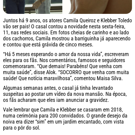
Juntos há 9 anos, os atores Camila Queiroz e Klebber Toledo
vão ser pais! O casal contou a novidade nesta sexta-feira,
11, nas redes sociais. Em fotos cheias de carinho e ao lado
dos cachorros, Camila mostrou a barriguinha já aparecendo
e contou que está grávida de cinco meses.
“Há 5 meses esperando o amor da nossa vida”, escreveram
eles para os fãs. Nos comentários, famosos e seguidores
comemoraram. “Que demais! Parabéns! Que venha com
muita saúde”, disse Alok. “SOCORRO que venha com muita
saúde! Que notícia maravilhosa”, comentou Maisa Silva.
Algumas semanas antes, o casal já tinha levantado
suspeitas ao postar um vídeo da nova mansão. Na época,
os fãs acharam que eles iam anunciar a gravidez.
Vale lembrar que Camila e Klebber se casaram em 2018,
numa cerimônia para 200 convidados. O grande desejo da
noiva era dizer “sim” em um jardim encantado, com vista
para o pôr do sol.