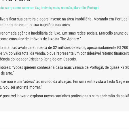
cio
,
cara
,
como
,
corretor
,
faz
,
imóveis
,
mais
,
mansão
,
Marcello
,
Portugal
diversificar sua carreira e agora investe na área imobiliária. Morando em Portuga
antendo, no entanto, sua trajetória nas artes.
 renomada agência imobiliária de luxo. Em suas redes sociais, Marcello anuncio
como consultor de imóveis de luxo na The Agency.”
uma mansão avaliada em cerca de 32 milhões de euros, aproximadamente R$ 200 m
5% do valor total da venda, o que representa um considerável retorno financeiro
sidência do jogador Cristiano Ronaldo em Cascais.
uidores: “Vocês querem conhecer a casa mais valiosa de Portugal, de quase R$ 2
de arte.”
sse não é um “adeus” ao mundo da atuação. Em uma entrevista a Leda Nagle no Y
. Vou ser ator até morrer.”
 possível inovar e explorar novos caminhos profissionais sem abrir mão da paix