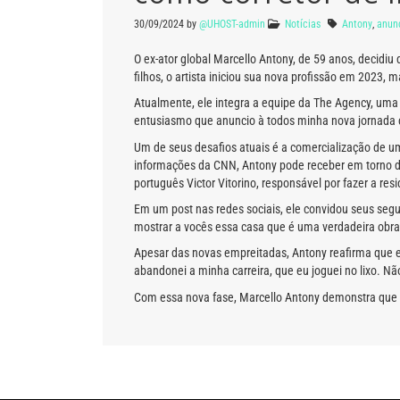
30/09/2024
by
@UHOST-admin
Notícias
Antony
,
anun
O ex-ator global Marcello Antony, de 59 anos, decidiu 
filhos, o artista iniciou sua nova profissão em 2023, m
Atualmente, ele integra a equipe da The Agency, uma
entusiasmo que anuncio à todos minha nova jornada 
Um de seus desafios atuais é a comercialização de 
informações da CNN, Antony pode receber em torno de 
português Victor Vitorino, responsável por fazer a re
Em um post nas redes sociais, ele convidou seus seg
mostrar a vocês essa casa que é uma verdadeira obra 
Apesar das novas empreitadas, Antony reafirma que e
abandonei a minha carreira, que eu joguei no lixo. Não
Com essa nova fase, Marcello Antony demonstra que é